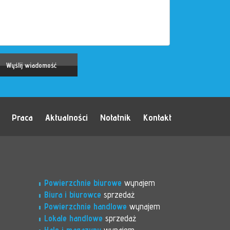
Praca
Aktualności
Notatnik
Kontakt
Powierzchnie biurowe
wynajem
Biura i biurowce
sprzedaż
Powierzchnie handlowe
wynajem
Lokale handlowe
sprzedaż