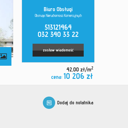
Biuro Obsługi
Obsługa Nieruchomości Komercyjnych
513121464
032 340 33 22
zostaw wiadomość
2
42,00 zł/m
10 206 zł
cena:
Dodaj do notatnika