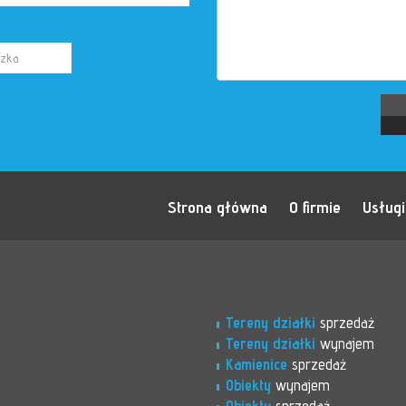
Strona główna
O firmie
Usługi
Tereny działki
sprzedaż
Tereny działki
wynajem
Kamienice
sprzedaż
Obiekty
wynajem