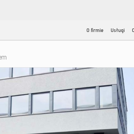
O firmie
Usługi
jem