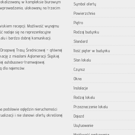
zlokalizowany w kompleksie biurowym
Symbol oferty
o wprowadzenia, ulokowany na trzecim
Powierzchnia
Piętro
iskiem recepcji. Możliwość wynajmu
ść nadaje się na reprezentacyjne
Rodzaj budynku
lu i bardzo dobrej komunikacji.
Standard
 Drogowej Trasy Średnicowej – głównej
Ilość pięter w budynku
ację z miastami Aglomeracji Śląskiej.
Stan lokalu
kiej autobusowo-tramwajowej.
ng dla najemców.
Czynsz
Okna
Instalacje
Rodzaj lokalu
Przeznaczenie lokalu
 na podstawie oględzin nieruchomości
lizacji i nie stanowi oferty określonej
Dojazd
Usytuowanie
Możliwość parkowania