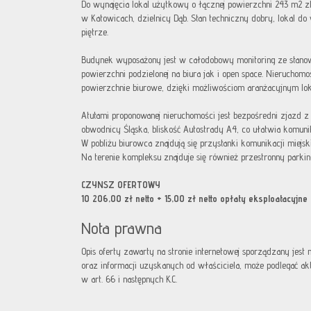
Do wynajęcia lokal użytkowy o łącznej powierzchni 243 m2 
w Katowicach, dzielnicy Dąb. Stan techniczny dobry, lokal d
piętrze.
Budynek wyposażony jest w całodobowy monitoring ze stanow
powierzchni podzielonej na biura jak i open space. Nieruchomo
powierzchnie biurowe, dzięki możliwościom aranżacyjnym loka
Atutami proponowanej nieruchomości jest bezpośredni zjazd z
obwodnicy Śląska, bliskość Autostrady A4, co ułatwia komunik
W pobliżu biurowca znajdują się przystanki komunikacji miejs
Na terenie kompleksu znajduje się również przestronny parki
CZYNSZ OFERTOWY
10 206,00 zł netto + 15,00 zł netto opłaty eksploatacyjne
Nota prawna
Opis oferty zawarty na stronie internetowej sporządzany jest
oraz informacji uzyskanych od właściciela, może podlegać aktua
w art. 66 i następnych K.C.