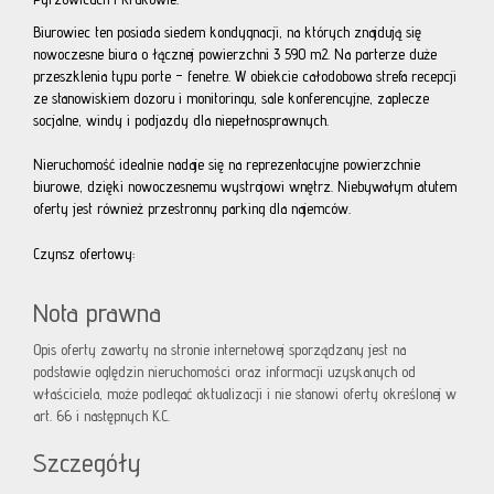
Biurowiec ten posiada siedem kondygnacji, na których znajdują się
nowoczesne biura o łącznej powierzchni 3 590 m2. Na parterze duże
przeszklenia typu porte – fenetre. W obiekcie całodobowa strefa recepcji
ze stanowiskiem dozoru i monitoringu, sale konferencyjne, zaplecze
socjalne, windy i podjazdy dla niepełnosprawnych.
Nieruchomość idealnie nadaje się na reprezentacyjne powierzchnie
biurowe, dzięki nowoczesnemu wystrojowi wnętrz. Niebywałym atutem
oferty jest również przestronny parking dla najemców.
Czynsz ofertowy:
Nota prawna
Opis oferty zawarty na stronie internetowej sporządzany jest na
podstawie oględzin nieruchomości oraz informacji uzyskanych od
właściciela, może podlegać aktualizacji i nie stanowi oferty określonej w
art. 66 i następnych K.C.
Szczegóły