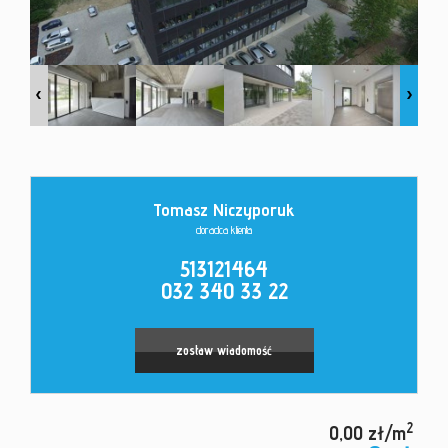
Kontakt
Tomasz Niczyporuk
doradca klienta
513121464
032 340 33 22
zostaw wiadomość
2
0,00 zł/m