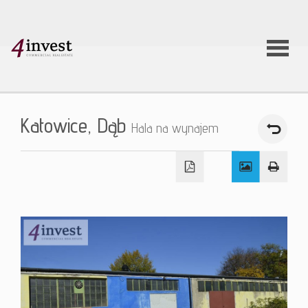
O firmie
Katowice,
Dąb
Hala na wynajem
Usługi
Oferty
nieruchom
Aktualnoś