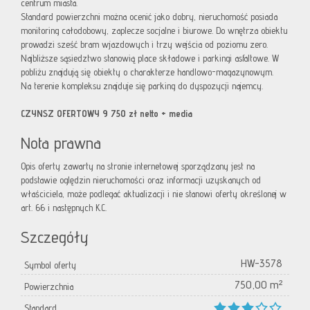
centrum miasta.
Standard powierzchni można ocenić jako dobry, nieruchomość posiada
monitoring całodobowy, zaplecze socjalne i biurowe. Do wnętrza obiektu
prowadzi sześć bram wjazdowych i trzy wejścia od poziomu zero.
Najbliższe sąsiedztwo stanowią place składowe i parkingi asfaltowe. W
pobliżu znajdują się obiekty o charakterze handlowo-magazynowym.
Na terenie kompleksu znajduje się parking do dyspozycji najemcy.
CZYNSZ OFERTOWY 9 750 zł netto + media
Nota prawna
Opis oferty zawarty na stronie internetowej sporządzany jest na
podstawie oględzin nieruchomości oraz informacji uzyskanych od
właściciela, może podlegać aktualizacji i nie stanowi oferty określonej w
art. 66 i następnych K.C.
Szczegóły
HW-3578
Symbol oferty
750,00 m²
Powierzchnia
Standard