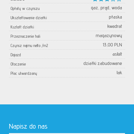
gaz, prąd, woda
Opłaty w czynszu
płaska
Ukształtowanie działki
kwadrat
Kształt działki
magazynowy
Przeznaczenie hali
13,00 PLN
Czynsz najmu netto /m2
asfalt
Dojazd
działki zabudowane
Otoczenie
tak
Plac utwardzany
Napisz do nas