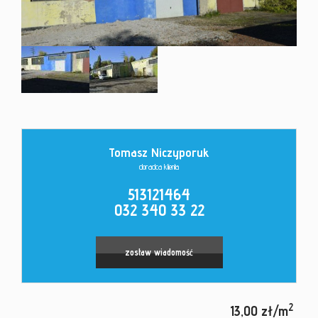
Kontakt
Tomasz Niczyporuk
doradca klienta
513121464
032 340 33 22
zostaw wiadomość
2
13,00 zł/m