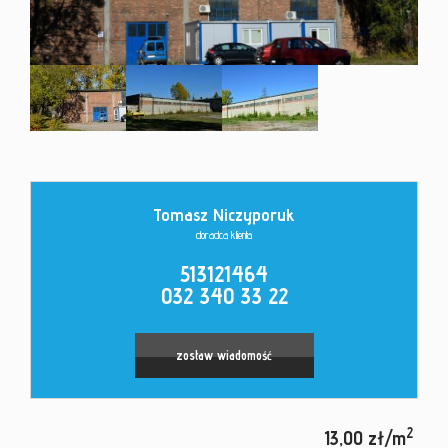
Kontakt
Tomasz Niczyporuk
doradca klienta
513121464
032 340 33 22
zostaw wiadomość
2
13,00 zł/m