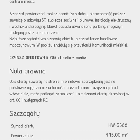
centrum miasta.
Standard powierzchni można ocenić jako dobry, nieruchomość posiada
suwnicę o udźwigu 3T, zaplecze socjalne i biurowe, instalację elektryczną
i wodnokanalizacyjną. Obiekt posiada utwardzony parking, magazyn
dostępny jest z poziomu zero.
Najbliższe sąsiedztwo stanowią obiekty o charakterze handlowo-
magazynowym. W pobliżu znajdują się przystanki komunikacji miejskiej.
CZYNSZ OFERTOWY 5 785 zł netto + media
Nota prawna
Opis oferty zawarty na stronie internetowej sporządzany jest na
podstawie oględzin nieruchomości oraz informacji uzyskanych od
właściciela, może podlegać aktualizacji i nie stanowi oferty określonej w
art. 66 i następnych K.C.
Szczegóły
HW-3588
Symbol oferty
445,00 m²
Powierzchnia