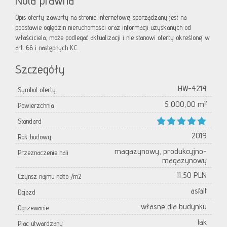
Nota prawna
Opis oferty zawarty na stronie internetowej sporządzany jest na
podstawie oględzin nieruchomości oraz informacji uzyskanych od
właściciela, może podlegać aktualizacji i nie stanowi oferty określonej w
art. 66 i następnych K.C.
Szczegóły
HW-4214
Symbol oferty
5 000,00 m²
Powierzchnia
Standard
2019
Rok budowy
magazynowy, produkcyjno-
Przeznaczenie hali
magazynowy
11,50 PLN
Czynsz najmu netto /m2
asfalt
Dojazd
własne dla budynku
Ogrzewanie
tak
Plac utwardzany