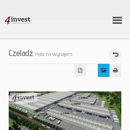
O firmie
Czeladź
Hala na wynajem
Usługi
Oferty
nieruchom
Aktualnoś