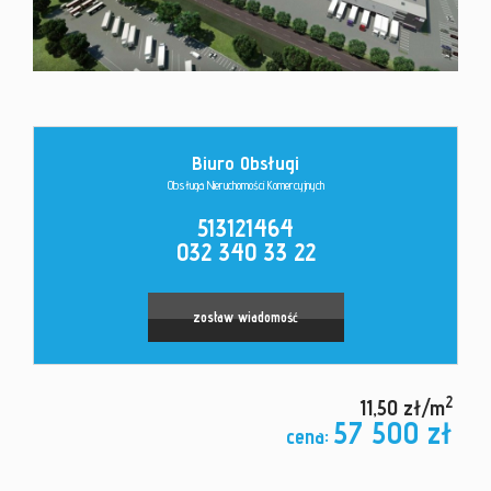
Kontakt
Biuro Obsługi
Obsługa Nieruchomości Komercyjnych
513121464
032 340 33 22
zostaw wiadomość
2
11,50 zł/m
57 500 zł
cena: