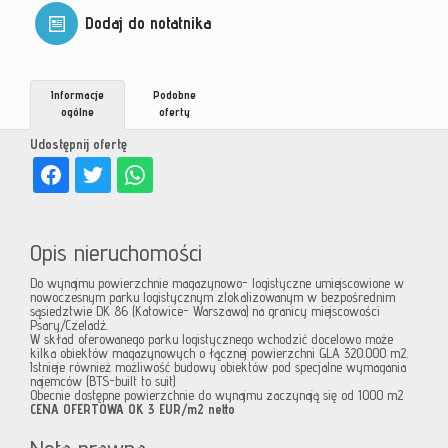
Dodaj do notatnika
Informacje
Podobne
ogólne
oferty
Udostępnij ofertę
Opis nieruchomości
Do wynajmu powierzchnie magazynowo- logistyczne umiejscowione w
nowoczesnym parku logistycznym zlokalizowanym w bezpośrednim
sąsiedztwie DK 86 (Katowice- Warszawa) na granicy miejscowości
Psary/Czeladź.
W skład oferowanego parku logistycznego wchodzić docelowo może
kilka obiektów magazynowych o łącznej powierzchni GLA 320.000 m2.
Istnieje również możliwość budowy obiektów pod specjalne wymagania
najemców (BTS-built to suit)
Obecnie dostępne powierzchnie do wynajmu zaczynają się od 1000 m2
CENA OFERTOWA OK 3 EUR/m2 netto