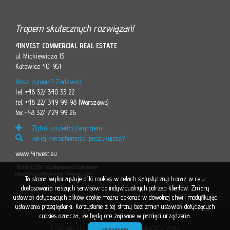
Tropem skutecznych rozwiązań!
4INVEST COMMERCIAL REAL ESTATE
ul. Mickiewicza 15
Katowice 40-951
Masz pytania? Zadzwoń!
tel. +48 32/ 340 33 22
tel. +48 22/ 349 99 98 (Warszawa)
fax +48 32/ 729 99 26
Zgłoś sprzedaż/wynajem
Jakiej nieruchomości poszukujesz?
www.4invest.eu
4invest © 2015. Wszelkie prawa zastrzeżone
Nieruchomości Komercyjne i Inwestycyjne
Ta strona wykorzystuje pliki cookies w celach statystycznych oraz w celu
dostosowania naszych serwisów do indywidualnych potrzeb klientów. Zmiany
ustawień dotyczących plików cookie można dokonać w dowolnej chwili modyfikując
ustawienia przeglądarki. Korzystanie z tej strony bez zmian ustawień dotyczących
cookies oznacza, że będą one zapisane w pamięci urządzenia.
Program dla biur nieruchomości
Galactica Virgo
rozumiem