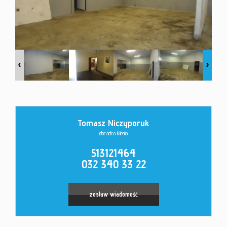
Kontakt
Tomasz Niczyporuk
doradca klienta
513121464
032 340 33 22
zostaw wiadomość