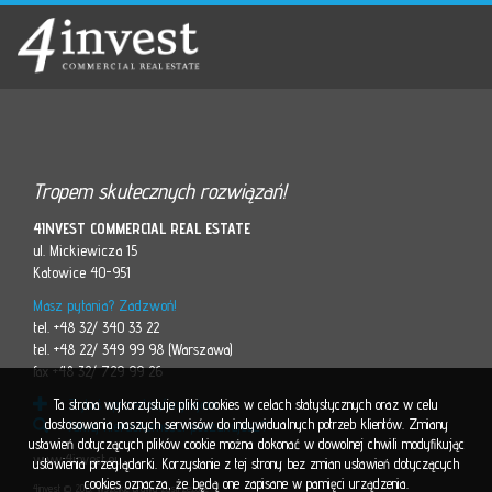
Tropem skutecznych rozwiązań!
4INVEST COMMERCIAL REAL ESTATE
ul. Mickiewicza 15
Katowice 40-951
Masz pytania? Zadzwoń!
tel. +48 32/ 340 33 22
tel. +48 22/ 349 99 98 (Warszawa)
fax +48 32/ 729 99 26
Ta strona wykorzystuje pliki cookies w celach statystycznych oraz w celu
Zgłoś sprzedaż/wynajem
dostosowania naszych serwisów do indywidualnych potrzeb klientów. Zmiany
Jakiej nieruchomości poszukujesz?
ustawień dotyczących plików cookie można dokonać w dowolnej chwili modyfikując
www.4invest.eu
ustawienia przeglądarki. Korzystanie z tej strony bez zmian ustawień dotyczących
cookies oznacza, że będą one zapisane w pamięci urządzenia.
4invest © 2015. Wszelkie prawa zastrzeżone