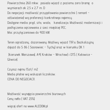
Powierzchnia 260 mkw. posiada wjazd z poziomu zero bramę o
wymiarach ok 2,5 x 2,7 m. D
Do negocjacji możliwość przygotowania powierzchni ( remont -
odświeżenie) wg preferencji konkretnego najemcy.
Dostępne media: prąd, siła, woda, kanalizacja. Możliwość modernizacji i
podłączenia ogrzewania z sieci miejskiej PEC,
Moc przyłączeniowa do 400 kW.
Teren ogrodzony, dozorowany; Możliwy wjazd TIR'a. Bezkolizyjny
dojazd do S 86 ( Sosnowiec - Tychy) oraz w kierunku DK 1
(kierunek Warszawa), A4( Kraków - Wrocław) i DTŚ ( Katowice -
Gliwice).
Czynsz najmu 15zł/ m2
Media płatne wg wskazań liczników.
CENA DO NEGOCJACJI.
Możliwość wynajęcia powierzchni biurowych
Ceny netto ( VAT 23%)
więcej ofert na www.ALEDOM.pl