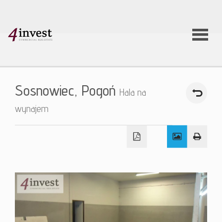
O firmie
Sosnowiec,
Pogoń
Hala na
Usługi
wynajem
Oferty
nieruchom
Aktualnoś