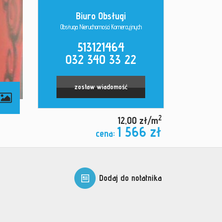
Biuro Obsługi
Obsługa Nieruchomości Komercyjnych
513121464
032 340 33 22
zostaw wiadomość
2
12,00 zł/m
1 566 zł
cena:
Dodaj do notatnika