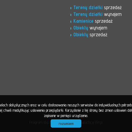
Tereny działki
sprzedaż
Tereny działki
wynajem
Kamienice
sprzedaż
Obiekty
wynajem
Obiekty
sprzedaż
 celach statystycznych oraz w celu dostosowania naszych serwisów do indywidualnych potrze
 chwili modyfikując ustawienia przeglądarki. Korzystanie z tej strony bez zmian ustawień d
zapisane w pamięci urządzenia.
Program dla biur nieruchomości
Galactica Virgo
rozumiem