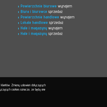
Powierzchnie biurowe
wynajem
Biura i biurowce
sprzedaż
Powierzchnie handlowe
wynajem
Lokale handlowe
sprzedaż
Hale i magazyny
wynajem
Hale i magazyny
sprzedaż
b klientów. Zmiany ustawień dotyczących
otyczących cookies oznacza, że będą one