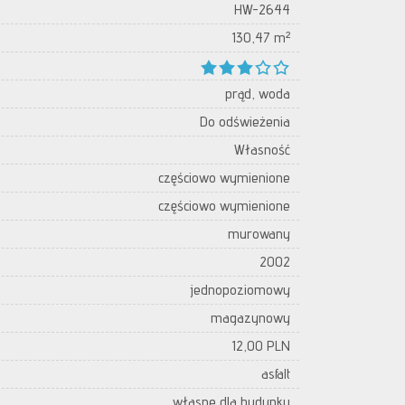
HW-2644
130,47 m²
prąd, woda
Do odświeżenia
Własność
częściowo wymienione
częściowo wymienione
murowany
2002
jednopoziomowy
magazynowy
12,00 PLN
asfalt
własne dla budynku