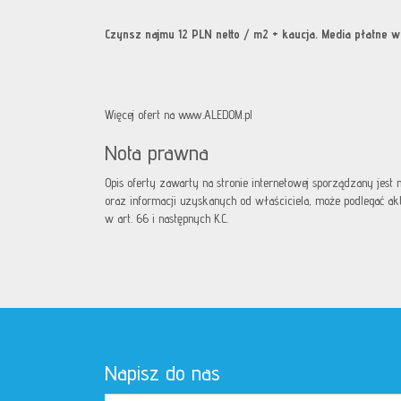
Czynsz najmu 12 PLN netto / m2 + kaucja. Media płatne w 
Więcej ofert na www.ALEDOM.pl
Nota prawna
Opis oferty zawarty na stronie internetowej sporządzany jest
oraz informacji uzyskanych od właściciela, może podlegać aktua
w art. 66 i następnych K.C.
Napisz do nas