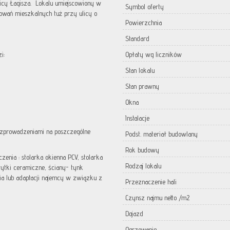
icy Łagisza. Lokalu umiejscowiony w
Symbol oferty
wań mieszkalnych tuż przy ulicy o
Powierzchnia
Standard
i:
Opłaty wg liczników
Stan lokalu
Stan prawny
Okna
Instalacje
prowadzeniami na poszczególne
Podst. materiał budowlany
Rok budowy
enia : stolarka okienna PCV, stolarka
Rodzaj lokalu
ytki ceramiczne, ściany- tynk
a lub adaptacji najemcy w związku z
Przeznaczenie hali
Czynsz najmu netto /m2
Dojazd
Ogrzewanie