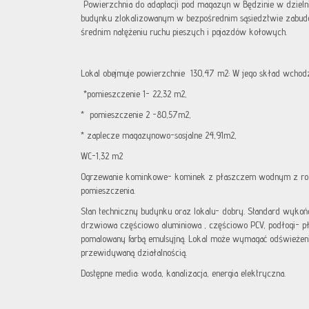
Powierzchnia do adaptacji pod magazyn w Będzinie w dzieln
budynku zlokalizowanym w bezpośrednim sąsiedztwie zabudo
średnim natężeniu ruchu pieszych i pojazdów kołowych.
Lokal obejmuje powierzchnie 130,47 m2: W jego skład wchodz
*pomieszczenie 1- 22,32 m2,
* pomieszczenie 2 -80,57m2,
* zaplecze magazynowo-sosjalne 24,91m2,
WC-1,32 m2
Ogrzewanie kominkowe- kominek z płaszczem wodnym z roz
pomieszczenia.
Stan techniczny budynku oraz lokalu- dobry. Standard wykończ
drzwiowa częściowo aluminiowa , częściowo PCV, podłogi- pł
pomalowany farbą emulsyjną. Lokal może wymagać odświeżeni
przewidywaną działalnością.
Dostępne media: woda, kanalizacja, energia elektryczna.