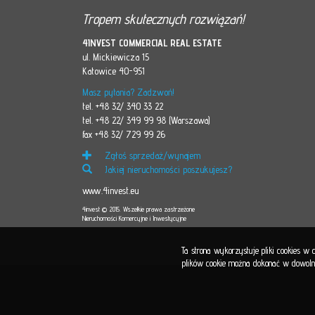
Tropem skutecznych rozwiązań!
4INVEST COMMERCIAL REAL ESTATE
ul. Mickiewicza 15
Katowice 40-951
Masz pytania? Zadzwoń!
tel. +48 32/ 340 33 22
tel. +48 22/ 349 99 98 (Warszawa)
fax +48 32/ 729 99 26
Zgłoś sprzedaż/wynajem
Jakiej nieruchomości poszukujesz?
www.4invest.eu
4invest © 2015. Wszelkie prawa zastrzeżone
Nieruchomości Komercyjne i Inwestycyjne
Ta strona wykorzystuje pliki cookies w
plików cookie można dokonać w dowolnej