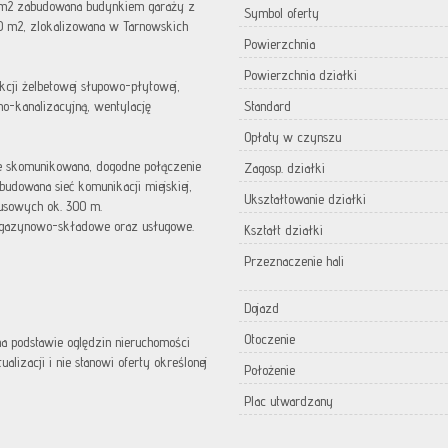
 m2 zabudowana budynkiem garaży z
Symbol oferty
0 m2, zlokalizowana w Tarnowskich
Powierzchnia
Powierzchnia działki
cji żelbetowej słupowo-płytowej,
no-kanalizacyjną, wentylację
Standard
Opłaty w czynszu
 skomunikowana, dogodne połączenie
Zagosp. działki
budowana sieć komunikacji miejskiej,
Ukształtowanie działki
usowych ok. 300 m.
agazynowo-składowe oraz usługowe.
Kształt działki
Przeznaczenie hali
Dojazd
Otoczenie
 na podstawie oględzin nieruchomości
lizacji i nie stanowi oferty określonej
Położenie
Plac utwardzany