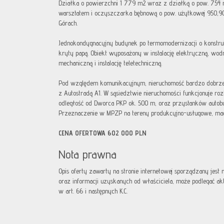
Działka o powierzchni 1 779 m2 wraz z działką o pow. 754
warsztatem i oczyszczarka bębnową o pow. użytkowej 950,9
Górach.
Jednokondygnacyjny budynek po termomodernizacji o konstruk
kryty papą. Obiekt wyposażony w instalację elektryczną, wod
mechaniczną i instalację teletechniczną.
Pod względem komunikacyjnym, nieruchomość bardzo dobrze
z Autostradą A1. W sąsiedztwie nieruchomości funkcjonuje roz
odległość od Dworca PKP ok. 500 m, oraz przystanków autob
Przeznaczenie w MPZP na tereny produkcyjno-usługowe, m
CENA OFERTOWA 602 000 PLN
Nota prawna
Opis oferty zawarty na stronie internetowej sporządzany jest
oraz informacji uzyskanych od właściciela, może podlegać aktua
w art. 66 i następnych K.C.