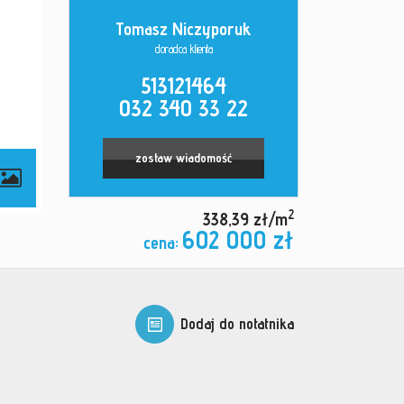
Tomasz Niczyporuk
doradca klienta
513121464
032 340 33 22
zostaw wiadomość
2
338,39 zł/m
602 000 zł
cena:
Dodaj do notatnika