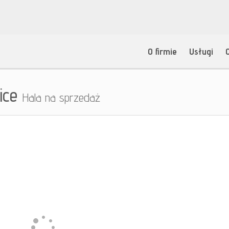
O firmie
Usługi
ice
Hala na sprzedaż