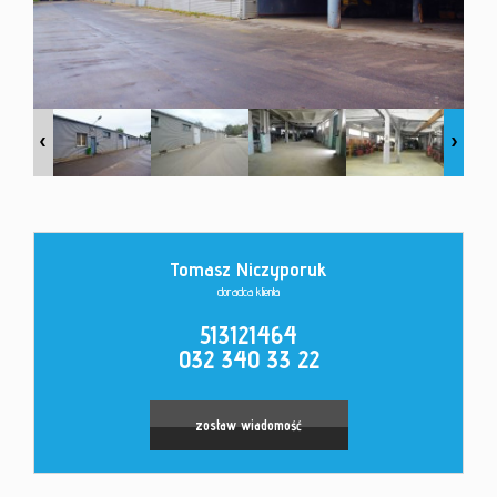
Kontakt
Tomasz Niczyporuk
doradca klienta
Leaflet
|
©
OpenStreetMap
contributors
513121464
032 340 33 22
zostaw wiadomość