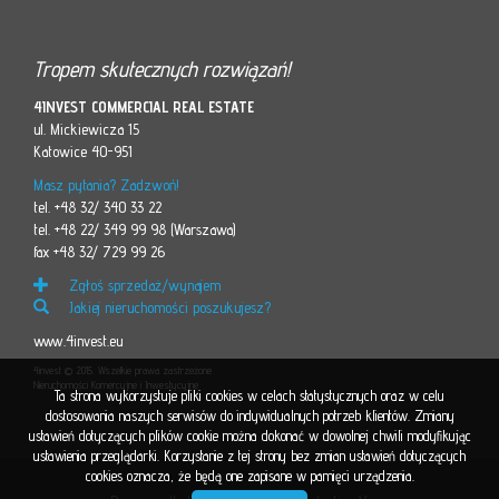
Tropem skutecznych rozwiązań!
4INVEST COMMERCIAL REAL ESTATE
ul. Mickiewicza 15
Katowice 40-951
Masz pytania? Zadzwoń!
tel. +48 32/ 340 33 22
tel. +48 22/ 349 99 98 (Warszawa)
fax +48 32/ 729 99 26
Zgłoś sprzedaż/wynajem
Jakiej nieruchomości poszukujesz?
www.4invest.eu
4invest © 2015. Wszelkie prawa zastrzeżone
Nieruchomości Komercyjne i Inwestycyjne
Ta strona wykorzystuje pliki cookies w celach statystycznych oraz w celu
dostosowania naszych serwisów do indywidualnych potrzeb klientów. Zmiany
ustawień dotyczących plików cookie można dokonać w dowolnej chwili modyfikując
ustawienia przeglądarki. Korzystanie z tej strony bez zmian ustawień dotyczących
cookies oznacza, że będą one zapisane w pamięci urządzenia.