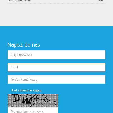
Plac utwardzany
Napisz do nas
Kod zabezpieczający