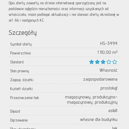
Opis oferty zawarty na stronie internetowej sporządzany jest na
podstawie oględzin nieruchomości oraz informacji uzyskanych od
właściciela, może podlegać aktualizacji i nie stanowi oferty określonej w
art. 66 i następnych K.C.
Szczegóły
HS-3494
Symbol oferty
1 110,00 m²
Powierzchnia
Standard
Własność
Stan prawny
zagospodarowana
Zagosp. działki
prostokąt
Kształt działki
magazynowy, produkcyjno-
Przeznaczenie hali
magazynowy, produkcyjny
asfalt
Dojazd
własne dla budynku
Ogrzewanie
tak