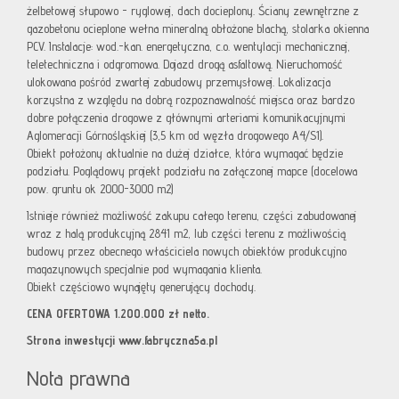
żelbetowej słupowo - ryglowej, dach docieplony. Ściany zewnętrzne z
gazobetonu ocieplone wełna mineralną obłożone blachą, stolarka okienna
PCV. Instalacje: wod.-kan. energetyczna, c.o. wentylacji mechanicznej,
teletechniczna i odgromowa. Dojazd drogą asfaltową. Nieruchomość
ulokowana pośród zwartej zabudowy przemysłowej. Lokalizacja
korzystna z względu na dobrą rozpoznawalność miejsca oraz bardzo
dobre połączenia drogowe z głównymi arteriami komunikacyjnymi
Aglomeracji Górnośląskiej (3,5 km od węzła drogowego A4/S1).
Obiekt położony aktualnie na dużej działce, która wymagać będzie
podziału. Poglądowy projekt podziału na załączonej mapce (docelowa
pow. gruntu ok 2000-3000 m2)
Istnieje również możliwość zakupu całego terenu, części zabudowanej
wraz z halą produkcyjną 2841 m2, lub części terenu z możliwością
budowy przez obecnego właściciela nowych obiektów produkcyjno
magazynowych specjalnie pod wymagania klienta.
Obiekt częściowo wynajęty generujący dochody.
CENA OFERTOWA 1.200.000 zł netto.
Strona inwestycji www.fabryczna5a.pl
Nota prawna