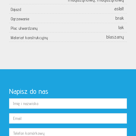
asfalt
Dojazd
brak
Ogrzewanie
tak
Plac utwardzany
blaszany
Materiał konstrukcyjny
Napisz do nas