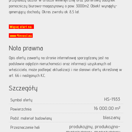
przynależy udział w drodze wewnętrznej oraz parterowy budynek
pomocniczy biurowo-magazynowy o pow. 3000m2. Obiekt wynajęty-
generujący dochody. Okres zwrotu ok 8,5 lat.
Więcej ofert na:
www.4invest.eu
Nota prawna
Opis oferty zawarty na stronie internetowej sporządzany jest na
podstawie oględzin nieruchomości oraz informacji uzyskanych od
właściciela, może podlegać aktualizacji i nie stanowi oferty określonej w
art. 66 i następnych K.C.
Szczegóły
HS-1933
Symbol oferty
16 000,00 m²
Powierzchnia
blaszany
Podst. materiał budowlany
produkcyjny, produkcyjno-
Przeznaczenie hali
magazynowy, magazynowy