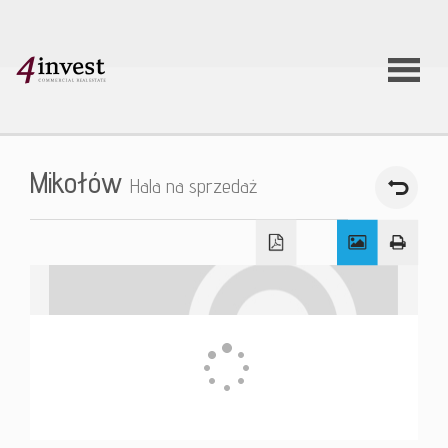
O firmie
Mikołów
Hala na sprzedaż
Usługi
Oferty
nieruchom
Aktualnoś