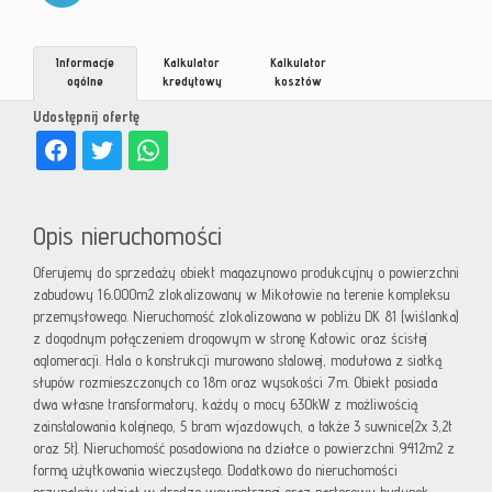
Informacje
Kalkulator
Kalkulator
ogólne
kredytowy
kosztów
Udostępnij ofertę
Opis nieruchomości
Oferujemy do sprzedaży obiekt magazynowo produkcyjny o powierzchni
zabudowy 16.000m2 zlokalizowany w Mikołowie na terenie kompleksu
przemysłowego. Nieruchomość zlokalizowana w pobliżu DK 81 (wiślanka)
z dogodnym połączeniem drogowym w stronę Katowic oraz ścisłej
aglomeracji. Hala o konstrukcji murowano stalowej, modułowa z siatką
słupów rozmieszczonych co 18m oraz wysokości 7m. Obiekt posiada
dwa własne transformatory, każdy o mocy 630kW z możliwością
zainstalowania kolejnego, 5 bram wjazdowych, a także 3 suwnice(2x 3,2t
oraz 5t). Nieruchomość posadowiona na działce o powierzchni 9412m2 z
formą użytkowania wieczystego. Dodatkowo do nieruchomości