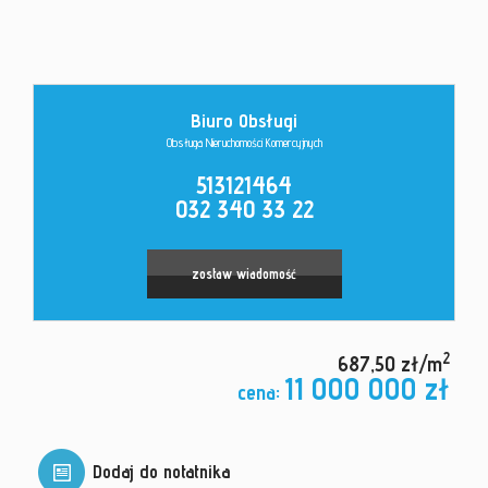
Kontakt
Biuro Obsługi
Obsługa Nieruchomości Komercyjnych
513121464
032 340 33 22
zostaw wiadomość
2
687,50 zł/m
11 000 000 zł
cena:
Dodaj do notatnika