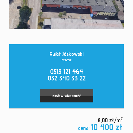
Kontakt
Rafał Jóskowski
manager
0513 121 464
032 340 33 22
zostaw wiadomość
2
8,00 zł/m
10 400 zł
cena: