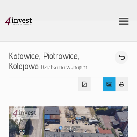
O firmie
Katowice,
Piotrowice,
Usługi
Kolejowa
Działka na wynajem
Oferty
nieruchom
Aktualnoś