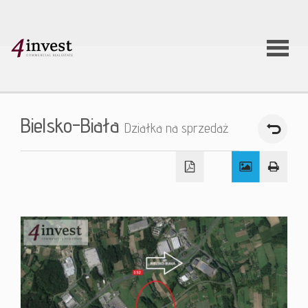
O firmie
Bielsko-Biała
Działka na sprzedaż
Usługi
Oferty
nieruchom
Aktualnoś