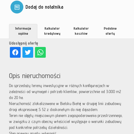
Dodaj do notatnika
Informacje
Kalkulator
Kalkulator
Podobne
ogólne
kredytowy
kosztów
oferty
Udostępnij ofertę
Opis nieruchomości
Do sprzedaży tereny inwestycyjne w różnych konfiguracjach w
zależności od wymagań i potrzeb klientów, powierzchnie od 3.000 m2
do 20 ha.
Nieruchomość zlokalizowana w Bielsku Białej w drugiej linii zabudowy
drogi ekspresowej S 52 z doskonałym do niej dojazdem.
Teren nie objęty miejscowym planem zagospodarowania przestrzennego,
w związku z czym obecny właściciel występuje o warunki zabudowy
pod konkretne potrzeby działalności.
Stan prawny gruntu: własność