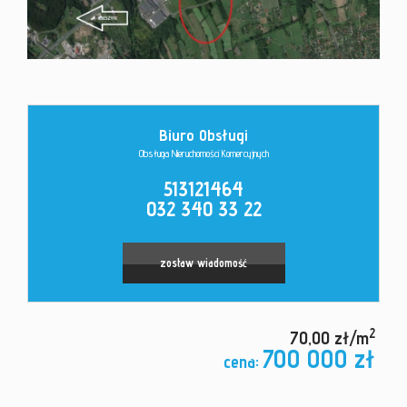
Kontakt
Biuro Obsługi
Obsługa Nieruchomości Komercyjnych
513121464
032 340 33 22
zostaw wiadomość
2
70,00 zł/m
700 000 zł
cena: