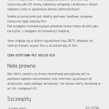
oznaczony jako U3, tereny zabudowy usługowej. Lokalizacja o dużym
natężeniu ruchu w sąsiedztwie domów jednorodzinnych.
Idealne przeznaczenie pod obiekty sportowe, handlowe, usługowe,
medyczne, bądź siedziby firm.
Pod względem komunikacyjnym położenie terenu można określić jako
korzystne, z dostępem do komunikacji miejskiej.
Teren znajduje się w bliskim sąsiedztwie trasy DK79, odległość do
centrum Katowic wynosi 5km a do Autostrady A1 1km.
CENA OFERTOWA 467 880,00 PLN
Nota prawna
Opis oferty zawarty na stronie internetowej sporządzany jest na
podstawie oględzin nieruchomości oraz informacji uzyskanych od
właściciela, może podlegać aktualizacji i nie stanowi oferty określonej w
art. 66 i następnych K.C.
Szczegóły
GS-3738
Symbol oferty