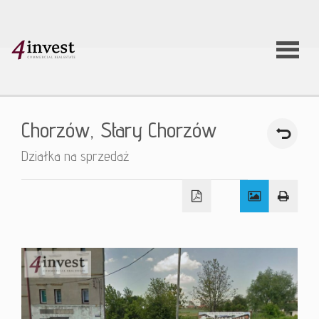
O firmie
Chorzów,
Stary Chorzów
Usługi
Działka na sprzedaż
Oferty
nieruchom
Aktualnoś