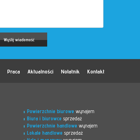
Praca
Aktualności
Notatnik
Kontakt
Powierzchnie biurowe
wynajem
Biura i biurowce
sprzedaż
Powierzchnie handlowe
wynajem
Lokale handlowe
sprzedaż