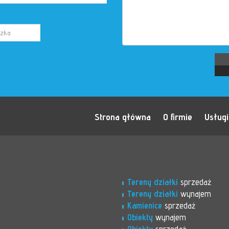
Strona główna
O firmie
Usługi
Tereny działki
sprzedaż
Tereny działki
wynajem
Kamienice
sprzedaż
Obiekty
wynajem