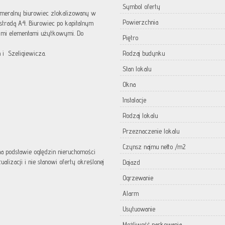
Symbol oferty
meralny biurowiec zlokalizowany w
Powierzchnia
tradą A4. Biurowiec po kapitalnym
mi elementami użytkowymi. Do
Piętro
 i Szeligiewicza.
Rodzaj budynku
Stan lokalu
Okna
Instalacje
Rodzaj lokalu
Przeznaczenie lokalu
Czynsz najmu netto /m2
 na podstawie oględzin nieruchomości
lizacji i nie stanowi oferty określonej
Dojazd
Ogrzewanie
Alarm
Usytuowanie
Możliwość parkowania