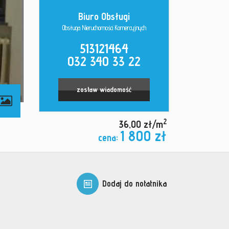
Biuro Obsługi
Obsługa Nieruchomości Komercyjnych
513121464
032 340 33 22
zostaw wiadomość
2
36,00 zł/m
1 800 zł
cena:
Dodaj do notatnika