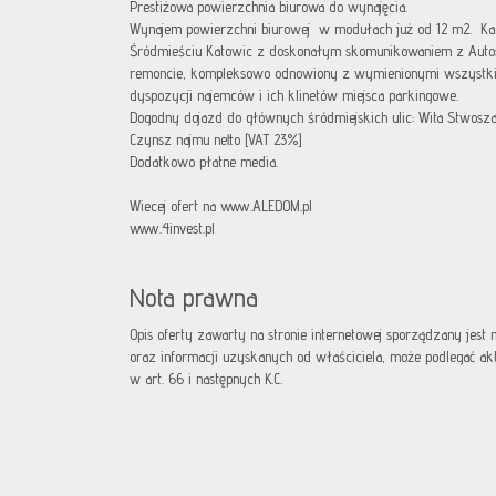
Prestiżowa powierzchnia biurowa do wynajęcia.
Wynajem powierzchni biurowej w modułach już od 12 m2. Ka
Śródmieściu Katowic z doskonałym skomunikowaniem z Autos
remoncie, kompleksowo odnowiony z wymienionymi wszystki
dyspozycji najemców i ich klinetów miejsca parkingowe.
Dogodny dojazd do głównych śródmiejskich ulic: Wita Stwosza
Czynsz najmu netto [VAT 23%]
Dodatkowo płatne media.
Wiecej ofert na www.ALEDOM.pl
www.4invest.pl
Nota prawna
Opis oferty zawarty na stronie internetowej sporządzany jest
oraz informacji uzyskanych od właściciela, może podlegać aktua
w art. 66 i następnych K.C.