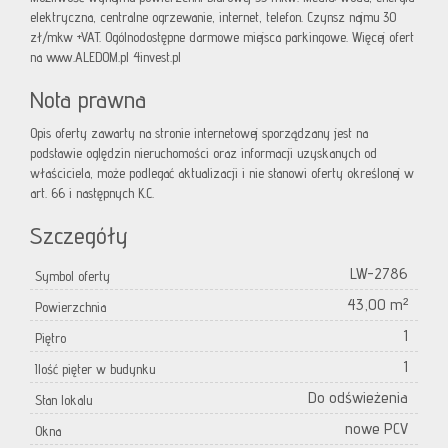
elektryczna, centralne ogrzewanie, internet, telefon. Czynsz najmu 30
zł/mkw +VAT. Ogólnodostępne darmowe miejsca parkingowe. Więcej ofert
na www.ALEDOM.pl 4invest.pl
Nota prawna
Opis oferty zawarty na stronie internetowej sporządzany jest na
podstawie oględzin nieruchomości oraz informacji uzyskanych od
właściciela, może podlegać aktualizacji i nie stanowi oferty określonej w
art. 66 i następnych K.C.
Szczegóły
LW-2786
Symbol oferty
43,00 m²
Powierzchnia
1
Piętro
1
Ilość pięter w budynku
Do odświeżenia
Stan lokalu
nowe PCV
Okna