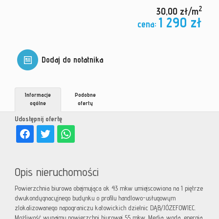
2
30,00 zł/m
1 290 zł
cena:
Dodaj do notatnika
Informacje
Podobne
ogólne
oferty
Udostępnij ofertę
Opis nieruchomości
Powierzchnia biurowa obejmująca ok 43 mkw umiejscowiona na 1 piętrze
dwukondygnacyjnego budynku o profilu handlowo-usługowym
zlokalizowanego napograniczu katowickich dzielnic DĄB/JÓZEFOWIEC.
Możliwość wynajmu powierzchni biurowej 55 mkw. Media: woda, energia