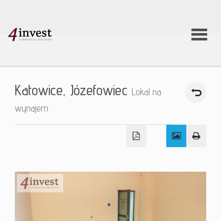
O firmie
Katowice,
Józefowiec
Lokal na
Usługi
wynajem
Oferty
nieruchom
Aktualnoś