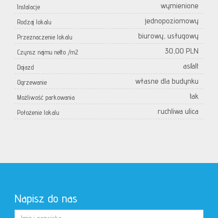
wymienione
Instalacje
jednopoziomowy
Rodzaj lokalu
biurowy, usługowy
Przeznaczenie lokalu
30,00 PLN
Czynsz najmu netto /m2
asfalt
Dojazd
własne dla budynku
Ogrzewanie
tak
Możliwość parkowania
ruchliwa ulica
Położenie lokalu
Napisz do nas