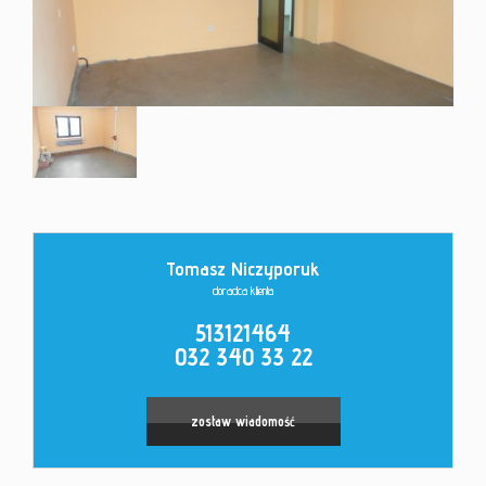
Kontakt
Tomasz Niczyporuk
doradca klienta
513121464
032 340 33 22
zostaw wiadomość