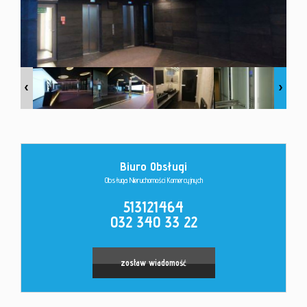
Kontakt
Biuro Obsługi
Obsługa Nieruchomości Komercyjnych
Leaflet
|
©
OpenStreetMap
contributors
513121464
032 340 33 22
zostaw wiadomość