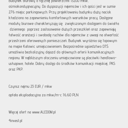
Budynek biurowy o łącznej powierzchni 13200 mkw,
ośmiokondygnacyjny. Do dyspozycji najemców i ich gości jest w sumie
276 miejsc parkingowych. Przy projektowaniu budynku duży nacisk
kładziono na zapewnieniu komfortowych warunków pracy. Dostępne
moduły biurowe charakteryzują się zwiększonym dostępem do światła
dziennego poprzez zastosowanie dużych przeszkleń oraz zapewniają
łatwość aranżacji i swobodę ruchów dla najemców z uwagi na otwartość
przestrzeni oferowanych pomieszczeń. Budynek wyróżnia się topowym
na mapie Katowic umiejscowieniem. Bezpośrednie sąsiedztwo DTŚ
umożliwia bezkolizyjny dojazd do głównych arterii komunikacyjnych
regionu. W najbliższym otoczeniu umiejscowione są placówki handlowo-
usługowe, hotele. Dobry dostęp do środków komunikacji miejskiej, PKS
oraz PKP.
Czynsz najmu 23 EUR / mkw
opłata eksploatacyjna za mkw/m-c 16,60 PLN
Więcej ofert na www.ALEDOM.pl
4invest.pl