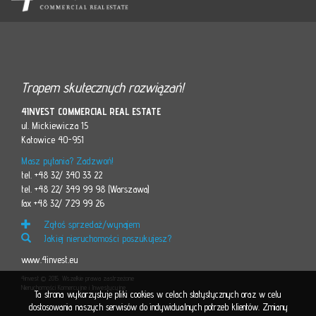
Tropem skutecznych rozwiązań!
4INVEST COMMERCIAL REAL ESTATE
ul. Mickiewicza 15
Katowice 40-951
Masz pytania? Zadzwoń!
tel. +48 32/ 340 33 22
tel. +48 22/ 349 99 98 (Warszawa)
fax +48 32/ 729 99 26
Zgłoś sprzedaż/wynajem
Jakiej nieruchomości poszukujesz?
www.4invest.eu
4invest © 2015. Wszelkie prawa zastrzeżone
Nieruchomości Komercyjne i Inwestycyjne
Ta strona wykorzystuje pliki cookies w celach statystycznych oraz w celu
dostosowania naszych serwisów do indywidualnych potrzeb klientów. Zmiany