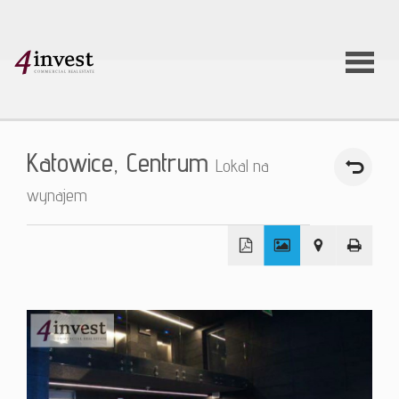
O firmie
Katowice,
Centrum
Lokal na
Usługi
wynajem
Oferty
+
nieruchom
−
Aktualnoś