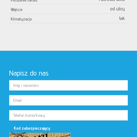
Położenie lokalu
od ulicy
Wejście
tak
Klimatyzacja
Napisz do nas
Kod zabezpieczający