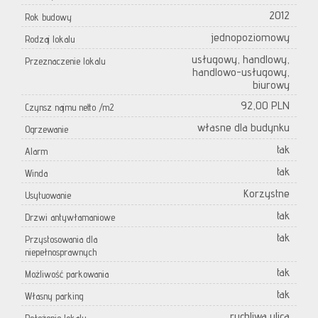
2012
Rok budowy
jednopoziomowy
Rodzaj lokalu
usługowy, handlowy,
Przeznaczenie lokalu
handlowo-usługowy,
biurowy
92,00 PLN
Czynsz najmu netto /m2
własne dla budynku
Ogrzewanie
tak
Alarm
tak
Winda
Korzystne
Usytuowanie
tak
Drzwi antywłamaniowe
tak
Przystosowania dla
niepełnosprawnych
tak
Możliwość parkowania
tak
Własny parking
ruchliwa ulica