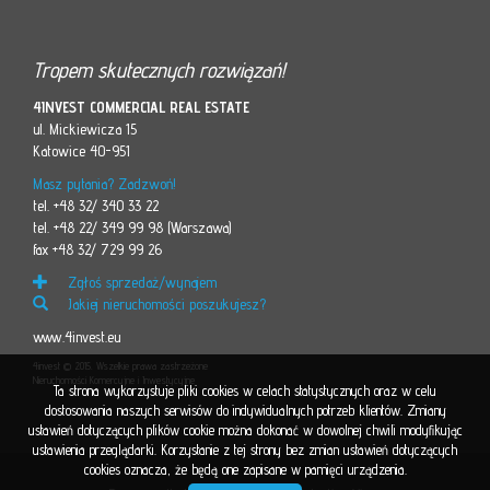
Tropem skutecznych rozwiązań!
4INVEST COMMERCIAL REAL ESTATE
ul. Mickiewicza 15
Katowice 40-951
Masz pytania? Zadzwoń!
tel. +48 32/ 340 33 22
tel. +48 22/ 349 99 98 (Warszawa)
fax +48 32/ 729 99 26
Zgłoś sprzedaż/wynajem
Jakiej nieruchomości poszukujesz?
www.4invest.eu
4invest © 2015. Wszelkie prawa zastrzeżone
Nieruchomości Komercyjne i Inwestycyjne
Ta strona wykorzystuje pliki cookies w celach statystycznych oraz w celu
dostosowania naszych serwisów do indywidualnych potrzeb klientów. Zmiany
ustawień dotyczących plików cookie można dokonać w dowolnej chwili modyfikując
ustawienia przeglądarki. Korzystanie z tej strony bez zmian ustawień dotyczących
cookies oznacza, że będą one zapisane w pamięci urządzenia.