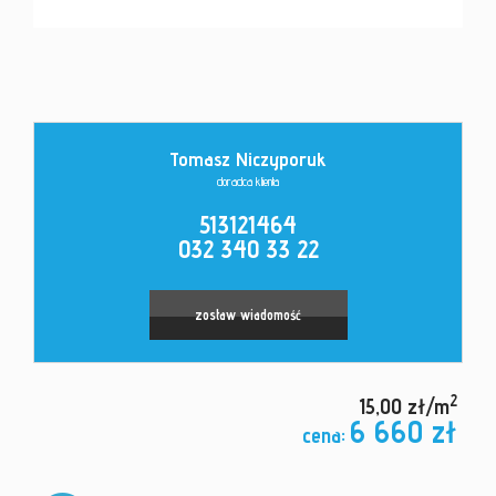
Kontakt
Tomasz Niczyporuk
doradca klienta
513121464
032 340 33 22
zostaw wiadomość
2
15,00 zł/m
6 660 zł
cena: