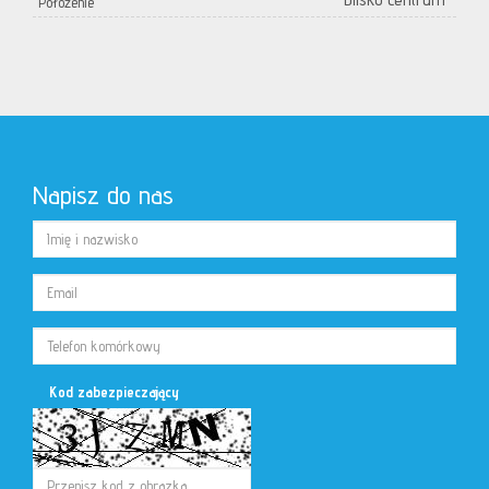
Położenie
Napisz do nas
Kod zabezpieczający