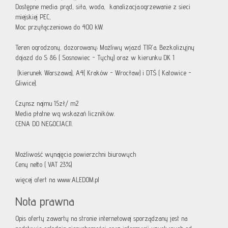
Dostępne media: prąd, siła, woda, kanalizacja.ogrzewanie z sieci
miejskiej PEC,
Moc przyłączeniowa do 400 kW.
Teren ogrodzony, dozorowany; Możliwy wjazd TIR'a. Bezkolizyjny
dojazd do S 86 ( Sosnowiec - Tychy) oraz w kierunku DK 1
(kierunek Warszawa), A4( Kraków - Wrocław) i DTŚ ( Katowice -
Gliwice).
Czynsz najmu 15zł/ m2
Media płatne wg wskazań liczników.
CENA DO NEGOCJACJI.
Możliwość wynajęcia powierzchni biurowych
Ceny netto ( VAT 23%)
więcej ofert na www.ALEDOM.pl
Nota prawna
Opis oferty zawarty na stronie internetowej sporządzany jest na