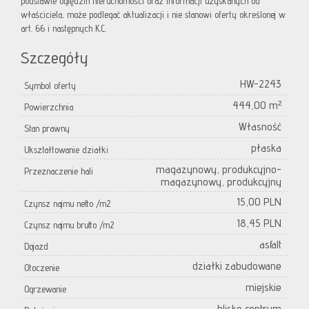
podstawie oględzin nieruchomości oraz informacji uzyskanych od
właściciela, może podlegać aktualizacji i nie stanowi oferty określonej w
art. 66 i następnych K.C.
Szczegóły
HW-2243
Symbol oferty
444,00 m²
Powierzchnia
Własność
Stan prawny
płaska
Ukształtowanie działki
magazynowy, produkcyjno-
Przeznaczenie hali
magazynowy, produkcyjny
15,00 PLN
Czynsz najmu netto /m2
18,45 PLN
Czynsz najmu brutto /m2
asfalt
Dojazd
działki zabudowane
Otoczenie
miejskie
Ogrzewanie
blisko centrum