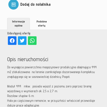
Dodaj do notatnika
Informacje
Podobne
ogólne
oferty
Udostępnij ofertę
Opis nieruchomości
Do wynajęcia powierzchnia magazynowo-produkcyjna obejmująca 444
m2 zlokalizowana na terenie zamkniętego dozorowanego kompleksu
znajdującego się w sosnowieckiej dzielnicy Pogoń.
Moduł 444 mkw. posiada wjazd z poziomu zero poprzez bramę
wjazdową o wymiarach ok 2,5 x 2,7 m.
Rozstaw słupów 6 m.
Hala po częściowym remoncie, w przyszłości właściciel przewiduje
dalsze prace adaptacyjne.