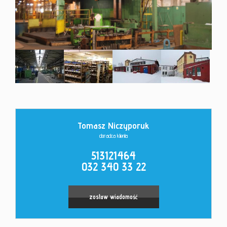
Kontakt
Tomasz Niczyporuk
doradca klienta
513121464
032 340 33 22
zostaw wiadomość