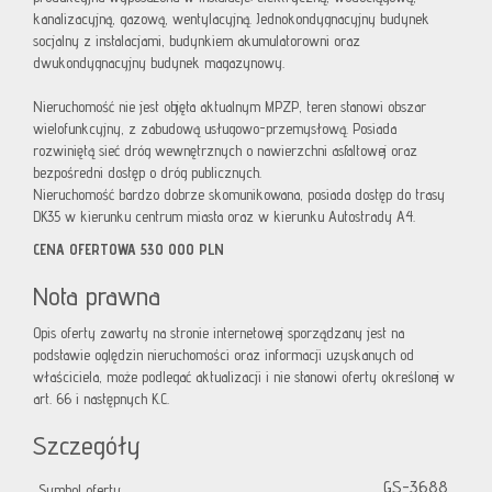
kanalizacyjną, gazową, wentylacyjną. Jednokondygnacyjny budynek
socjalny z instalacjami, budynkiem akumulatorowni oraz
dwukondygnacyjny budynek magazynowy.
Nieruchomość nie jest objęta aktualnym MPZP, teren stanowi obszar
wielofunkcyjny, z zabudową usługowo-przemysłową. Posiada
rozwiniętą sieć dróg wewnętrznych o nawierzchni asfaltowej oraz
bezpośredni dostęp o dróg publicznych.
Nieruchomość bardzo dobrze skomunikowana, posiada dostęp do trasy
DK35 w kierunku centrum miasta oraz w kierunku Autostrady A4.
CENA OFERTOWA 530 000 PLN
Nota prawna
Opis oferty zawarty na stronie internetowej sporządzany jest na
podstawie oględzin nieruchomości oraz informacji uzyskanych od
właściciela, może podlegać aktualizacji i nie stanowi oferty określonej w
art. 66 i następnych K.C.
Szczegóły
GS-3688
Symbol oferty