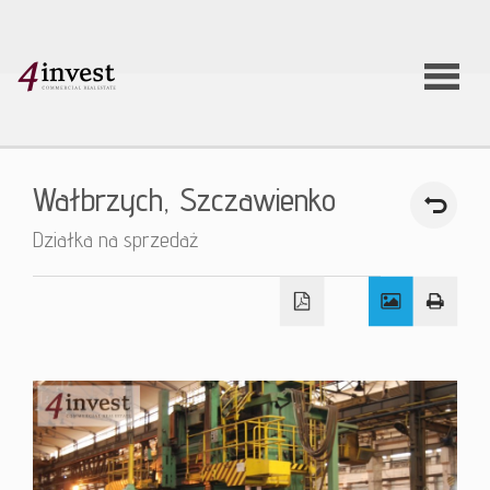
O firmie
Wałbrzych,
Szczawienko
Usługi
Działka na sprzedaż
Oferty
nieruchom
Aktualnoś