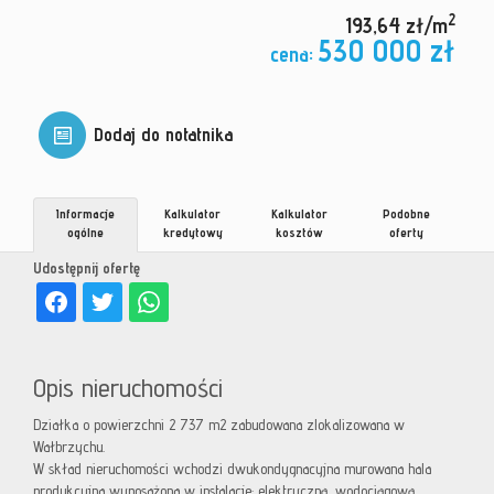
2
193,64 zł/m
530 000 zł
cena:
Dodaj do notatnika
Informacje
Kalkulator
Kalkulator
Podobne
ogólne
kredytowy
kosztów
oferty
Udostępnij ofertę
Opis nieruchomości
Działka o powierzchni 2 737 m2 zabudowana zlokalizowana w
Wałbrzychu.
W skład nieruchomości wchodzi dwukondygnacyjna murowana hala
produkcyjna wyposażona w instalacje: elektryczną, wodociągową,